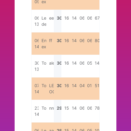
09:36
extérieure
06/08/2026
Les
ee
30
16
14
06:32
06:21
67
13:46
deux
06/08/2026
Entreprise
ff
30
16
14
06:34
06:06
80
14:19
extérieure
30/04/2026
TotalEnergies
alex
30
16
14
06:13
05:25
142
13:30
07/07/2026
TotalEnergies
LES
30
16
14
04:26
01:02
512
14:17
OC
23/07/2026
TotalEnergies
nn
29
15
14
06:29
06:13
78
14:22
06/08/2026
Les
aa
29
15
14
06:31
05:48
101