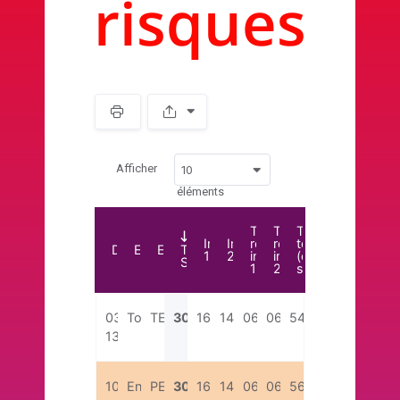
risques
Spacer
Afficher
10
éléments
Temps
Temps
Temps
Image
Image
restant
restant
total
Date
Entreprise
Equipe
Total
1
2
image
image
(en
Score
1
2
secondes)
03/09/2025
TotalEnergies
TESTS
30
16
14
06:41
06:25
54
13:55
10/09/2025
Entreprise
PES
30
16
14
06:41
06:23
56